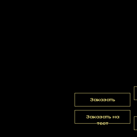
SG10LASER
р.
173250,00
RGB лазер мощн
Заказать
Заказать на
тест