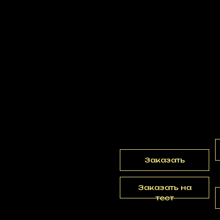
SG02LASER
р.
44241,00
Мини RGB лазер
Заказать
Заказать на
тест