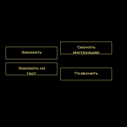
23100,00
р.
Генератор снега с RGB LED
подсветкой, мощность 2000 Вт
Скачать
Заказать
инструкцию
Заказать на
тест
Позвонить
Характеристики
Характеристики
Объем бака: 5л
Производительность: 50 м2
Управление: DMX 512 (9 каналов)/ Пульт ДУ
Мощность: 2000 Вт
Питание: 220 в/ 50 Гц
Вес нетто: 10 кг
Размер упаковки: 540 х 340 х 350 мм